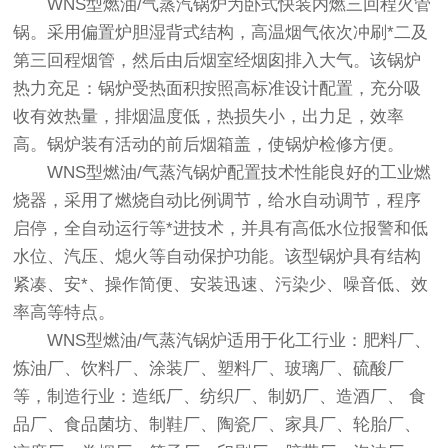
WNS型燃油/气蒸汽锅炉为卧式快装内燃三回程火管
锅。采用偏置炉胆湿背式结构，高温烟气依次冲刷*二及
第三回程烟管，然后由后烟室经烟囱排入大气。该锅炉
热力充足：锅炉受热面积按照高标准设计配置，充分吸
收有效热量，排烟温度低，热损失小，出力足，效率
高。锅炉装有活动的前后烟箱盖，使锅炉检修方便。
WNS型燃油/气蒸汽锅炉配置技术性能良好的工业燃
烧器，采用了燃烧自动比例调节，给水自动调节，程序
启停，全自动运行等*进技术，并具有高低水位报警和低
水位、汽压、熄火等自动保护功能。该型锅炉具有结构
紧凑、安*、操作简便、安装迅速、污染少、噪音低、效
率高等特点。
WNS型燃油/气蒸汽锅炉适用于化工行业：肥料厂、
炼油厂、饮料厂、涂装厂、塑料厂、玻璃厂、硫酸厂
等，制造行业：造纸厂、纺织厂、制奶厂、造酒厂、 食
品厂、食品菌坊、制鞋厂、陶瓷厂、家具厂、轮胎厂、