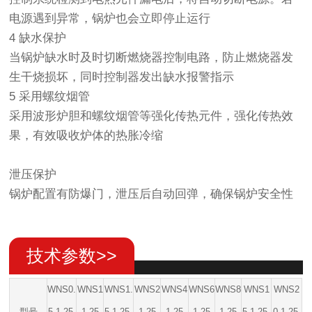
电源遇到异常，锅炉也会立即停止运行
4 缺水保护
当锅炉缺水时及时切断燃烧器控制电路，防止燃烧器发
生干烧损坏，同时控制器发出缺水报警指示
5 采用螺纹烟管
采用波形炉胆和螺纹烟管等强化传热元件，强化传热效
果，有效吸收炉体的热胀冷缩
泄压保护
锅炉配置有防爆门，泄压后自动回弹，确保锅炉安全性
技术参数>>
WNS0.
WNS1
WNS1.
WNS2
WNS4
WNS6
WNS8
WNS1
WNS2
型号
5-1.25-
-1.25-
5-1.25-
-1.25-
-1.25-
-1.25-
-1.25-
5-1.25-
0-1.25-